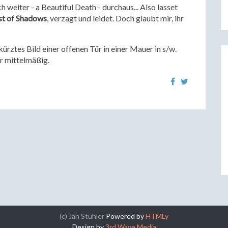
h weiter - a Beautiful Death - durchaus... Also lasset
st of Shadows
, verzagt und leidet. Doch glaubt mir, ihr
rztes Bild einer offenen Tür in einer Mauer in s/w.
er mittelmäßig.
(c) Jan Stuhler
Powered by
HTMLy
Design by
3rd Wave Media