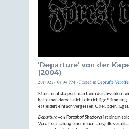
'Departure' von der Kape
(2004)
20190227 04:04 PM
- Posted in
Geprüfte Veröffe
Manchmal stolpert man beim durchwühlen sei
hatte man damals nicht die richtige Stimmung
es (leider) einfach vergessen. Oder, oder... Eg
Departure
von
Forest of Shadows
ist einem sol
Veröffentlichung einer neuen Langrille veranlas