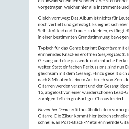
ein unwahrscheinlich schöner, aber sterbender
vorgetragen, welcher hier alle Instrumente u
Gleich vornweg: Das Album ist nichts für Leut
noch vertieft und gefestigt. Es eignet sich ehe
Selbstmitleid und Trauer zu kleiden, es fängt d
in einer bestimmten Grundstimmung bewegen
Typisch für das Genre beginnt
Departure
mit e
erinnerndes Knacken eröffnen
Sleeping Death
.
Gesang und eine passende und einfache Perkus
weiter. Statt einfachen Perkussions, sind nun 
gleichsam mit dem Gesang. Hinzu gesellt sich 
nach 8 Minuten in einem Ausbruch von Zorn d
Gitarren werden verzerrt und der Gesang kippt
13, abgelöst von einer wunderschönen Lead-G
zornigen Teil ein großartiger Chrous kreiert.
November Deam
eröffnet ähnlich dem vorherge
Gitarre. Die Zäsur kommt hier jedoch schneller
schnelle, an Post-Black-Metal erinnernde Gitar