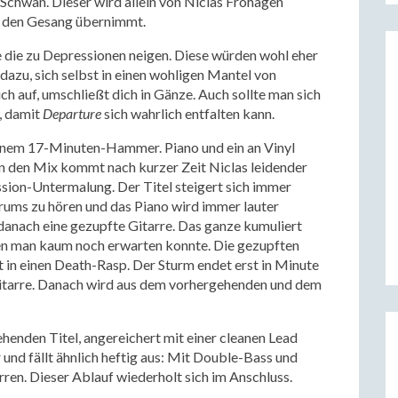
 Schwan. Dieser wird allein von Niclas Frohagen
nd den Gesang übernimmt.
e die zu Depressionen neigen. Diese würden wohl eher
r dazu, sich selbst in einen wohligen Mantel von
ich auf, umschließt dich in Gänze. Auch sollte man sich
, damit
Departure
sich wahrlich entfalten kann.
inem 17-Minuten-Hammer. Piano und ein an Vinyl
 In den Mix kommt nach kurzer Zeit Niclas leidender
sion-Untermalung. Der Titel steigert sich immer
Drums zu hören und das Piano wird immer lauter
danach eine gezupfte Gitarre. Das ganze kumuliert
en man kaum noch erwarten konnte. Die gezupften
 in einen Death-Rasp. Der Sturm endet erst in Minute
itarre. Danach wird aus dem vorhergehenden und dem
henden Titel, angereichert mit einer cleanen Lead
 und fällt ähnlich heftig aus: Mit Double-Bass und
ren. Dieser Ablauf wiederholt sich im Anschluss.