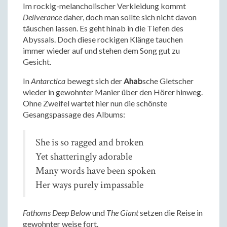
Im rockig-melancholischer Verkleidung kommt
Deliverance
daher, doch man sollte sich nicht davon
täuschen lassen. Es geht hinab in die Tiefen des
Abys­sals. Doch diese rockigen Klänge tauchen
immer wieder auf und stehen dem Song gut zu
Gesicht.
In
Antarctica
bewegt sich der
Ahab
sche Gletscher
wieder in gewohnter Manier über den Hörer hinweg.
Ohne Zweifel wartet hier nun die schönste
Gesangspassage des Albums:
She is so ragged and broken
Yet shatteringly adorable
Many words have been spoken
Her ways purely impassable
Fathoms Deep Below
und
The Giant
setzen die Reise in
gewohnter weise fort.