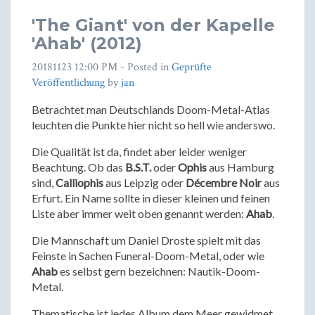
'The Giant' von der Kapelle
'Ahab' (2012)
20181123 12:00 PM
- Posted in
Geprüfte
Veröffentlichung
by
jan
Betrachtet man Deutschlands Doom-Metal-Atlas
leuchten die Punkte hier nicht so hell wie anderswo.
Die Qualität ist da, findet aber leider weniger
Beachtung. Ob das
B.S.T.
oder
Ophis
aus Hamburg
sind,
Calliophis
aus Leipzig oder
Décembre Noir
aus
Erfurt. Ein Name sollte in dieser kleinen und feinen
Liste aber immer weit oben genannt werden:
Ahab
.
Die Mannschaft um Daniel Droste spielt mit das
Feinste in Sachen Funeral-Doom-Metal, oder wie
Ahab
es selbst gern bezeichnen: Nautik-Doom-
Metal.
Thematische ist jedes Album dem Meer gewidmet.