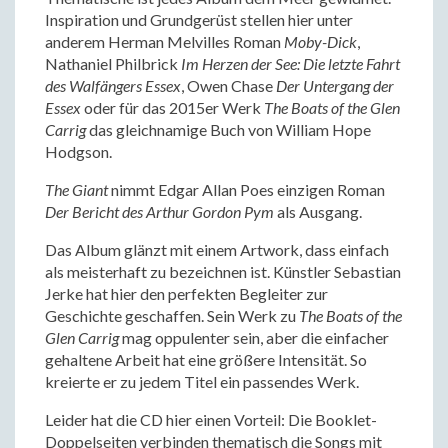
Inspiration und Grundgerüst stellen hier unter
anderem Herman Melvilles Roman
Moby-Dick
,
Nathaniel Philbrick
Im Herzen der See: Die letzte Fahrt
des Walfängers Essex
, Owen Chase
Der Untergang der
Essex
oder für das 2015er Werk
The Boats of the Glen
Carrig
das gleichnamige Buch von William Hope
Hodgson.
The Giant
nimmt Edgar Allan Poes einzigen Roman
Der Bericht des Arthur Gordon Pym
als Ausgang.
Das Album glänzt mit einem Artwork, dass einfach
als meisterhaft zu bezeichnen ist. Künstler Sebastian
Jerke hat hier den perfekten Begleiter zur
Geschichte geschaffen. Sein Werk zu
The Boats of the
Glen Carrig
mag oppulenter sein, aber die einfacher
gehaltene Arbeit hat eine größere Intensität. So
kreierte er zu jedem Titel ein passendes Werk.
Leider hat die CD hier einen Vorteil: Die Booklet-
Doppelseiten verbinden thematisch die Songs mit